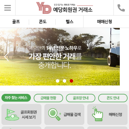
골프
콘도
헬스
매매신청