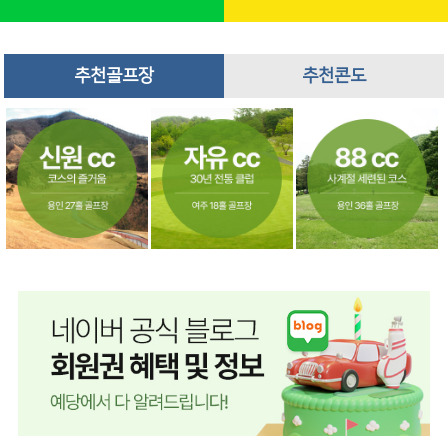
추천골프장
추천콘도